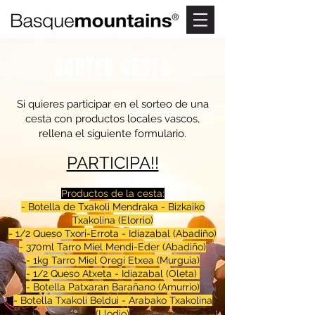
SORTEO CESTA
Si quieres participar en el sorteo de una
cesta con productos locales vascos,
rellena el siguiente formulario.
PARTICIPA!!
Productos de la cesta:
- Botella de Txakoli Mendraka - Bizkaiko
Txakolina (Elorrio)
- 1/2 Queso Txori-Errota - Idiazabal (Abadiño)
- 370ml Tarro Miel Mendi-Eder (Abadiño)
- 1kg Tarro Miel Oregi Etxea (Murguia)
- 1/2 Queso Atxeta - Idiazabal (Oleta)
- Botella Patxaran Barañano (Amurrio)
- Botella Txakoli Beldui - Arabako Txakolina
(Llodio)