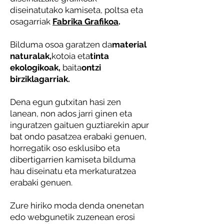
diseinatutako kamiseta, poltsa eta
osagarriak
Fabrika Grafikoa
.
Bilduma osoa garatzen da
material
naturalak,
kotoia eta
tinta
ekologikoak,
baita
ontzi
birziklagarriak.
Dena egun gutxitan hasi zen
lanean, non ados jarri ginen eta
inguratzen gaituen guztiarekin apur
bat ondo pasatzea erabaki genuen,
horregatik oso esklusibo eta
dibertigarrien kamiseta bilduma
hau diseinatu eta merkaturatzea
erabaki genuen.
Zure hiriko moda denda onenetan
edo webgunetik zuzenean erosi