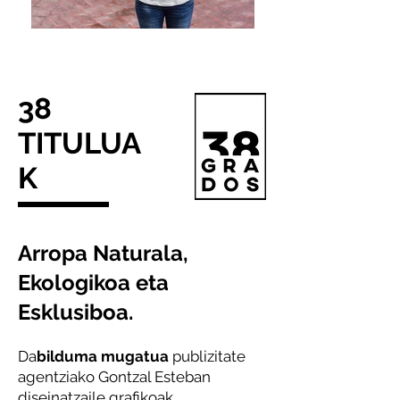
38
TITULUA
K
Arropa Naturala,
Ekologikoa eta
Esklusiboa.
Da
bilduma mugatua
publizitate
agentziako Gontzal Esteban
diseinatzaile grafikoak