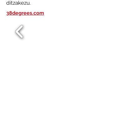
ditzakezu.
38degrees.com