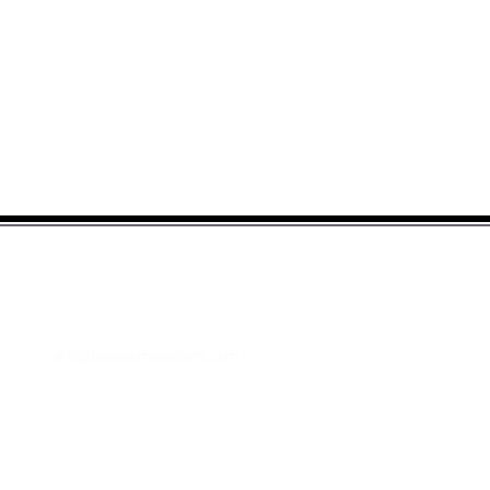
NTAINS®
betetako natura eta mendiak
info@basquemountains.com