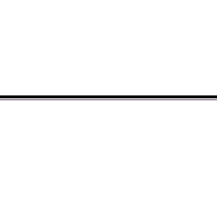
BASQUEMOU
Euskal kulturaz 