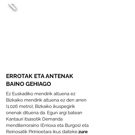
ERROTAK ETA ANTENAK
BAINO GEHIAGO
Ez Euskadiko mendirik altuena ez
Bizkaiko mendirik altuena ez den arren
(1.026 metro), Bizkaiko ikuspegirik
onenak dituena da. Egun argi batean
Kantauri itsasotik Demanda
mendilerroraino (Errioxa eta Burgos) eta
Reinosatik Pirinioetara ikus daiteke.
zure