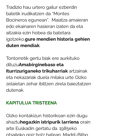
Tradizio hau urtero gailur ezberdin
batetik irudikatzen da “Montes
Bocineros egunean”. Maiatza amaieran
edo ekainaren hasieran izaten da eta
aitzakia ezin hobea da batetara
igotzeko.
gure mendien historia gehien
duten mendiak
.
Tontorretik gertu biak ere aurkituko
dituzu
Amabirginebaso eta
Iturrizuriganeko trikuharriak
artzainak
eta nekazariak duela milaka urte Oizko
zelaietan zehar ibiltzen zirela baieztatzen
dutenak.
KAPITULUA TRISTEENA
Oizko kontakizun historikoan ezin dugu
ahaztu
hegazkin istripurik larriena
orain
arte Euskadin gertatu da. 1985eko
otsaileko goiz hotz batean, Madril-Bilbo