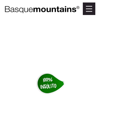
OIZ MENDIA
Bizkaiko bistarik
onenak