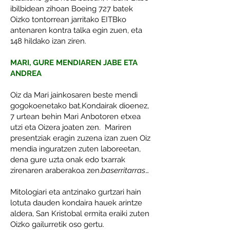
ibilbidean zihoan Boeing 727 batek
Oizko tontorrean jarritako EITBko
antenaren kontra talka egin zuen, eta
148 hildako izan ziren.
MARI, GURE MENDIAREN JABE ETA
ANDREA
Oiz da Mari jainkosaren beste mendi
gogokoenetako bat.Kondairak dioenez,
7 urtean behin Mari Anbotoren etxea
utzi eta Oizera joaten zen. Mariren
presentziak eragin zuzena izan zuen Oiz
mendia inguratzen zuten laboreetan,
dena gure uzta onak edo txarrak
zirenaren araberakoa zen.
baserritarras
…
Mitologiari eta antzinako gurtzari hain
lotuta dauden kondaira hauek arintze
aldera, San Kristobal ermita eraiki zuten
Oizko gailurretik oso gertu.