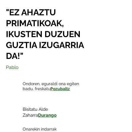
"EZ AHAZTU
PRIMATIKOAK,
IKUSTEN DUZUEN
GUZTIA IZUGARRIA
DA!"
Pablo
Ondoren, eguraldi ona egiten
badu, freskatu
Pozubaltz
Bisitatu Alde
Zaharra
Durango
Onarekin indarrak