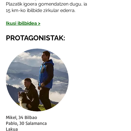
Plazatik igoera gomendatzen dugu, ia
15 km-ko ibilbide zirkular ederra.
Ikusi ibilbidea >
PROTAGONISTAK:
Mikel, 34 Bilbao
Pablo, 30 Salamanca
Lakua