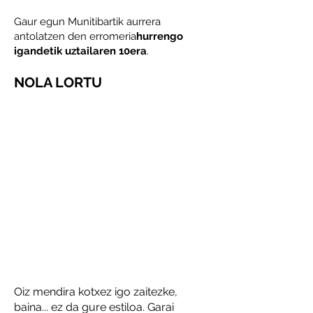
Gaur egun Munitibartik aurrera
antolatzen den erromeria
hurrengo
igandetik uztailaren 10era
.
NOLA LORTU
Oiz mendira kotxez igo zaitezke,
baina... ez da gure estiloa. Garai