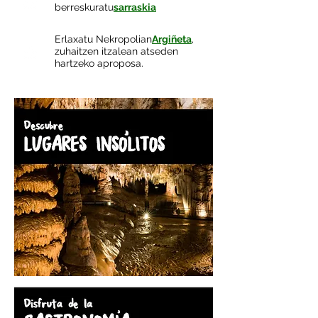
berreskuratu
sarraskia
Erlaxatu Nekropolian
Argiñeta
,
zuhaitzen itzalean atseden
hartzeko aproposa.