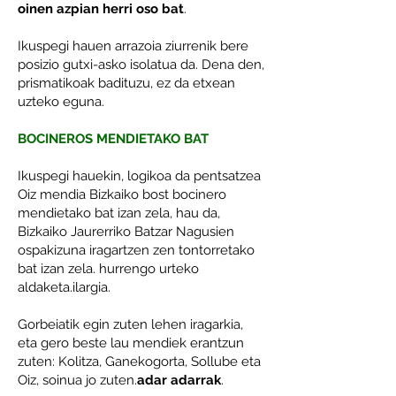
oinen azpian herri oso bat
.
Ikuspegi hauen arrazoia ziurrenik bere
posizio gutxi-asko isolatua da. Dena den,
prismatikoak badituzu, ez da etxean
uzteko eguna.
BOCINEROS MENDIETAKO BAT
Ikuspegi hauekin, logikoa da pentsatzea
Oiz mendia Bizkaiko bost bocinero
mendietako bat izan zela, hau da,
Bizkaiko Jaurerriko Batzar Nagusien
ospakizuna iragartzen zen tontorretako
bat izan zela. hurrengo urteko
aldaketa.ilargia.
Gorbeiatik egin zuten lehen iragarkia,
eta gero beste lau mendiek erantzun
zuten: Kolitza, Ganekogorta, Sollube eta
Oiz, soinua jo zuten.
adar adarrak
.