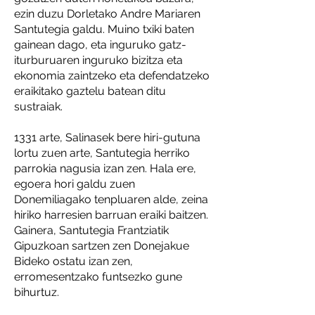
ezin duzu Dorletako Andre Mariaren
Santutegia galdu. Muino txiki baten
gainean dago, eta inguruko gatz-
iturburuaren inguruko bizitza eta
ekonomia zaintzeko eta defendatzeko
eraikitako gaztelu batean ditu
sustraiak.
1331 arte, Salinasek bere hiri-gutuna
lortu zuen arte, Santutegia herriko
parrokia nagusia izan zen. Hala ere,
egoera hori galdu zuen
Donemiliagako tenpluaren alde, zeina
hiriko harresien barruan eraiki baitzen.
Gainera, Santutegia Frantziatik
Gipuzkoan sartzen zen Donejakue
Bideko ostatu izan zen,
erromesentzako funtsezko gune
bihurtuz.