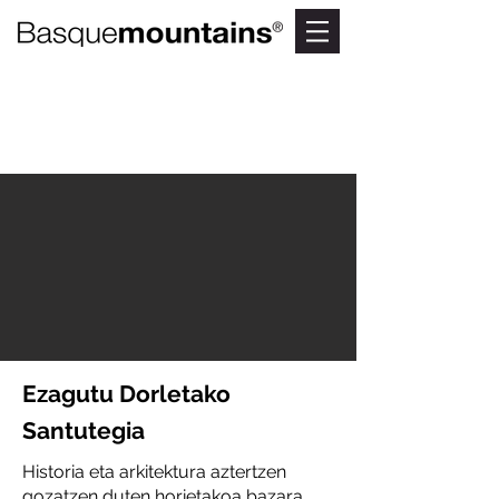
DORLETAKO SANTUTEGIA
Muino txiki baten gainean
Ezagutu Dorletako
Santutegia
Historia eta arkitektura aztertzen
gozatzen duten horietakoa bazara,