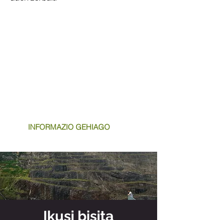
DORLETAKO SANTUTEGIA
Tel.
943 71 47 92
Webgunea:
https://www.gatzmuseoa.com/e
u/gatz-museoa/
INFORMAZIO GEHIAGO
Ikusi bisita