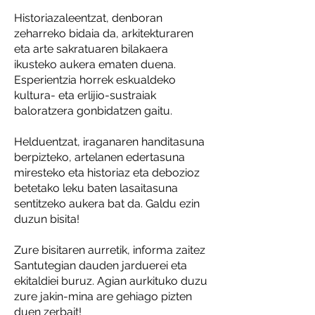
Historiazaleentzat, denboran
zeharreko bidaia da, arkitekturaren
eta arte sakratuaren bilakaera
ikusteko aukera ematen duena.
Esperientzia horrek eskualdeko
kultura- eta erlijio-sustraiak
baloratzera gonbidatzen gaitu.
Helduentzat, iraganaren handitasuna
berpizteko, artelanen edertasuna
miresteko eta historiaz eta debozioz
betetako leku baten lasaitasuna
sentitzeko aukera bat da. Galdu ezin
duzun bisita!
Zure bisitaren aurretik, informa zaitez
Santutegian dauden jarduerei eta
ekitaldiei buruz. Agian aurkituko duzu
zure jakin-mina are gehiago pizten
duen zerbait!