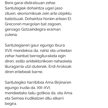
Bere garai distiratsuan zehar,
Santutegiak dohaintza ugari jaso
zituen, ekonomikoak zein arte objektu
baliotsuak. Dohaintza horien artean El
Grecoren margolan bat zegoen,
geroago Gotzaindegira eraman
zutena.
Santutegiaren gaur egungo itxura
XVII. mendekoa da, nahiz eta urteetan
zehar hainbat berregituraketa egin
diren, estilo arkitektonikoen nahasketa
liluragarria utzi dutenak, Erdi Arokoak
diren erliebeak barne.
Santutegiko harribitxia Ama Birjinaren
egungo irudia da. XIII-XVI.
mendeetako tailu gotikoa da, eta Ama
eta Semea irudikatzen ditu elkarri
begira.