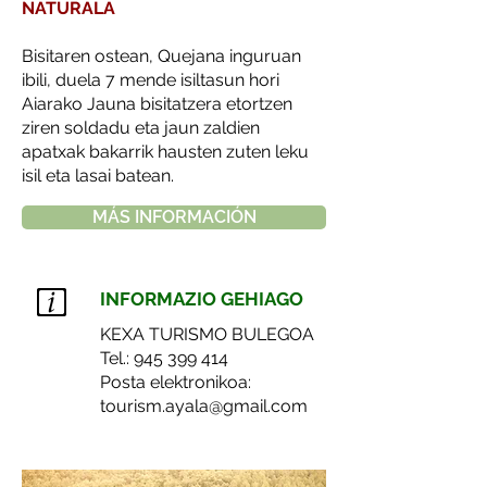
NATURALA
Bisitaren ostean, Quejana inguruan
ibili, duela 7 mende isiltasun hori
Aiarako Jauna bisitatzera etortzen
ziren soldadu eta jaun zaldien
apatxak bakarrik hausten zuten leku
isil eta lasai batean.
MÁS INFORMACIÓN
INFORMAZIO GEHIAGO
KEXA TURISMO BULEGOA
Tel.:
945 399 414
Posta elektronikoa:
tourism.ayala@gmail.com