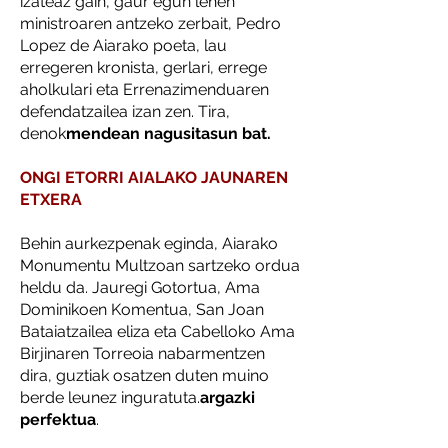
izateaz gain, gaur egun lehen
ministroaren antzeko zerbait, Pedro
Lopez de Aiarako poeta, lau
erregeren kronista, gerlari, errege
aholkulari eta Errenazimenduaren
defendatzailea izan zen. Tira,
denok
mendean nagusitasun bat.
ONGI ETORRI AIALAKO JAUNAREN
ETXERA
Behin aurkezpenak eginda, Aiarako
Monumentu Multzoan sartzeko ordua
heldu da. Jauregi Gotortua, Ama
Dominikoen Komentua, San Joan
Bataiatzailea eliza eta Cabelloko Ama
Birjinaren Torreoia nabarmentzen
dira, guztiak osatzen duten muino
berde leunez inguratuta.
argazki
perfektua
.