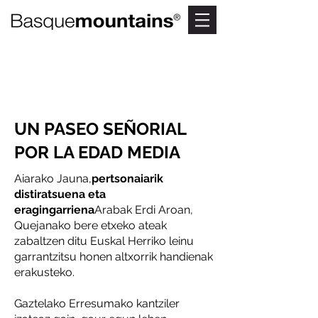
KEXA
MONUMENTALA
UN PASEO SEÑORIAL
POR LA EDAD MEDIA
Aiarako Jauna,
pertsonaiarik
distiratsuena eta
eragingarriena
Arabak Erdi Aroan,
Quejanako bere etxeko ateak
zabaltzen ditu Euskal Herriko leinu
garrantzitsu honen altxorrik handienak
erakusteko.
Gaztelako Erresumako kantziler