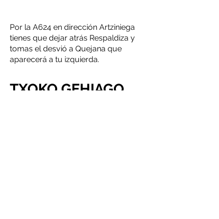
Por la A624 en dirección Artziniega
tienes que dejar atrás Respaldiza y
tomas el desvió a Quejana que
aparecerá a tu izquierda.
TXOKO GEHIAGO
% 100 BENTIKOA