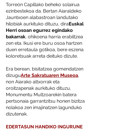
Torreón Capillako beheko solairua
ezinbestekoa da. Bertan Aiaraldeko
Jauntxoen alabastroan landutako
hilobiak aurkituko dituzu, dira
Euskal
Herri osoan egurrez egindako
bakarrak
, ohikoena harria erabiltzea
zen eta. Ikusi ere buru osoa hartzen
duen erretaula gotikoa, bere eszena
koloretsuak arreta deituko dizute.
Era berean, bisitatzea gomendatzen
dizugu
Arte Sakratuaren Museoa
,
non Aiarako altxorrak eta
oroitzapenak aurkituko dituzu,
Monumentu Multzoarekin batera
pertsonaia garrantzitsu honen bizitza
nolakoa zen imajinatzen lagunduko
dizutenak.
EDERTASUN HANDIKO INGURUNE