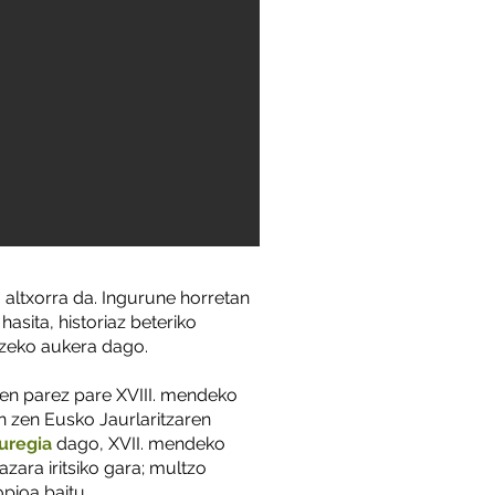
 altxorra da. Ingurune horretan
asita, historiaz beteriko
utzeko aukera dago.
ren parez pare XVIII. mendeko
an zen Eusko Jaurlaritzaren
uregia
dago, XVII. mendeko
zara iritsiko gara; multzo
pioa baitu.