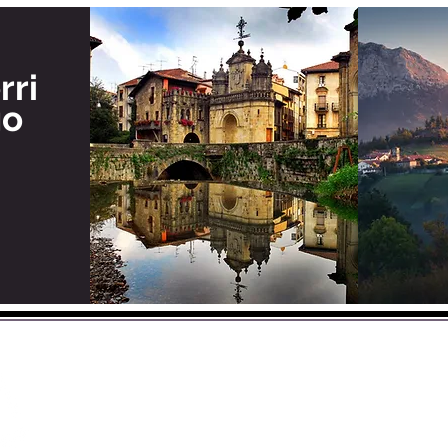
rri
go
BASQUEMOU
Euskal kulturaz 