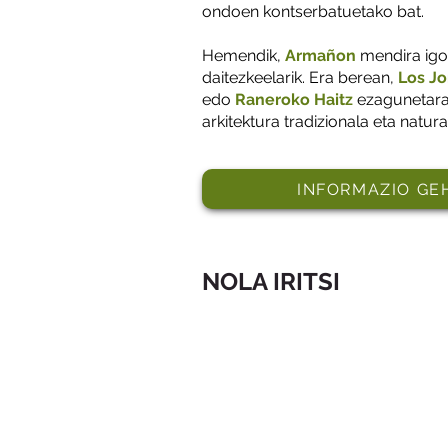
ondoen kontserbatuetako bat.
Hemendik,
Armañon
mendira igo 
daitezkeelarik. Era berean,
Los Jo
edo
Raneroko Haitz
ezagunetara 
arkitektura tradizionala eta natu
INFORMAZIO GE
NOLA IRITSI