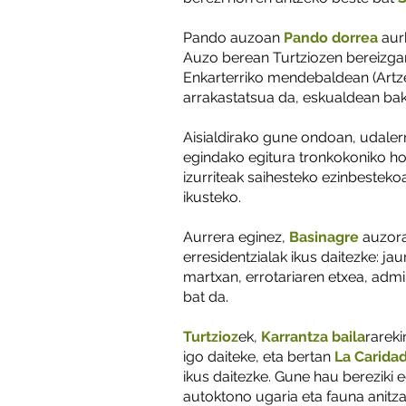
Pando auzoan
Pando dorrea
aur
Auzo berean Turtziozen bereizgarr
Enkarterriko mendebaldean (Artzen
arrakastatsua da, eskualdean bak
Aisialdirako gune ondoan, udalerr
egindako egitura tronkokoniko hon
izurriteak saihesteko ezinbestek
ikusteko.
Aurrera eginez,
Basinagre
auzora
erresidentzialak ikus daitezke: ja
martxan, errotariaren etxea, admi
bat da.
Turtzioz
ek,
Karrantza baila
rareki
igo daiteke, eta bertan
La Carida
ikus daitezke. Gune hau bereziki 
autoktono ugaria eta fauna anitz