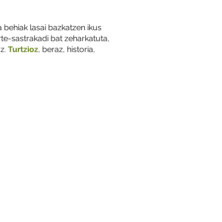
a behiak lasai bazkatzen ikus
rte-sastrakadi bat zeharkatuta,
uz.
Turtzioz
, beraz, historia,