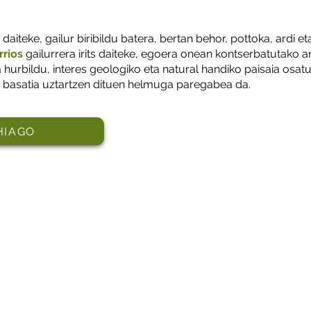
daiteke, gailur biribildu batera, bertan behor, pottoka, ardi et
rrios
gailurrera irits daiteke, egoera onean kontserbatutako a
hurbildu, interes geologiko eta natural handiko paisaia osat
ra basatia uztartzen dituen helmuga paregabea da.
HIAGO