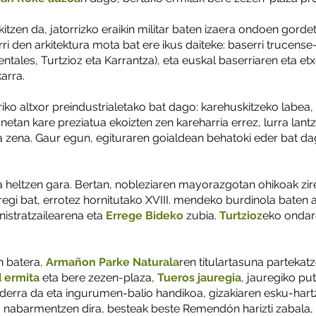
kitzen da, jatorrizko eraikin militar baten izaera ondoen gorde
i den arkitektura mota bat ere ikus daiteke: baserri trucense
tales, Turtzioz eta Karrantza), eta euskal baserriaren eta e
arra.
iko altxor preindustrialetako bat dago: karehuskitzeko labea,
etan kare preziatua ekoizten zen kareharria errez, lurra lant
oa zena. Gaur egun, egituraren goialdean behatoki eder bat d
 heltzen gara. Bertan, nobleziaren mayorazgotan ohikoak zir
uregi bat, errotez hornitutako XVIII. mendeko burdinola baten 
nistratzailearena eta
Errege Bideko
zubia.
Turtzioz
eko ondare
n batera,
Armañon Parke Naturala
ren titulartasuna partekat
d ermita
eta bere zezen-plaza,
Tueros jauregia
, jauregiko pu
ederra da eta ingurumen-balio handikoa, gizakiaren esku-hartz
a nabarmentzen dira, besteak beste Remendón harizti zabala,