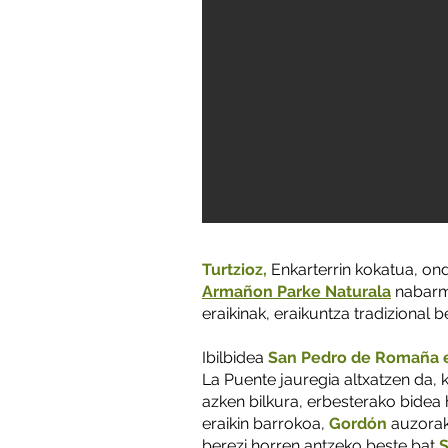
Turtzioz,
Enkarterrin kokatua, on
Armañon Parke Naturala
nabarme
eraikinak, eraikuntza tradizional
Ibilbidea
San Pedro de Romaña 
La Puente jauregia altxatzen da, 
azken bilkura, erbesterako bidea h
eraikin barrokoa,
Gordón
auzorak
berezi horren antzeko beste bat
S