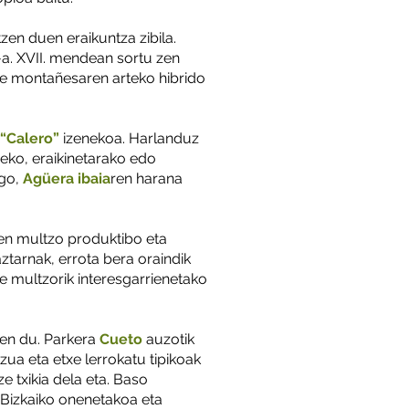
tzen duen eraikuntza zibila.
-a. XVII. mendean sortu zen
txe montañesaren arteko hibrido
“Calero”
izenekoa. Harlanduz
zeko, eraikinetarako edo
ago,
Agüera ibaia
ren harana
en multzo produktibo eta
aztarnak, errota bera oraindik
 multzorik interesgarrienetako
zen du. Parkera
Cueto
auzotik
tzua eta etxe lerrokatu tipikoak
e txikia dela eta. Baso
 Bizkaiko onenetakoa eta