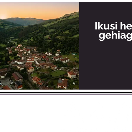
Ikusi he
gehia