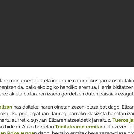
dare monumentalez eta ingurune natural ikusgarriz osatutako
ntzen da, balio ekologiko handiko eremua. Herria bisitatzen h
 bereziak eta bailararen izaera gordetzen duten paisaiak ezag
elizan
has daiteke; haren oinetan zezen-plaza bat dago. Eliza
kokaleku pribilegiatuan. Jauregi barroko klasizista honetan iz
artu aurretik, 1937an. Elizaren atzealdetik jarraituz,
Tueros ja
o bidean. Auzo horretan
Trinitatearen ermita
ra
eta zezen-pla
an Roke auzoa
n dago, bertako ermitak bere zezen-plaza pro