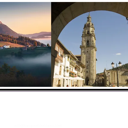
NTAINS®
betetako natura eta mendiak
info@basquemountains.com