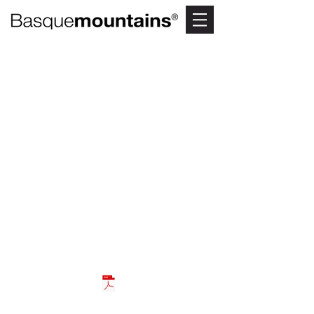
TU GUÍA
BASQUEMOUNTAINS
El catálogo que necesitas para
conocer las montañas vascas.
Descubre los mejores consejos y
planes para conocer el País Vasco
más rural: los nueve lugares más
increíbles para tus fotos,
actividades al aire libre, parques
naturales, alojamientos y mucho
más. Descárgala ahora.
DESCARGA LA GUÍA 2018