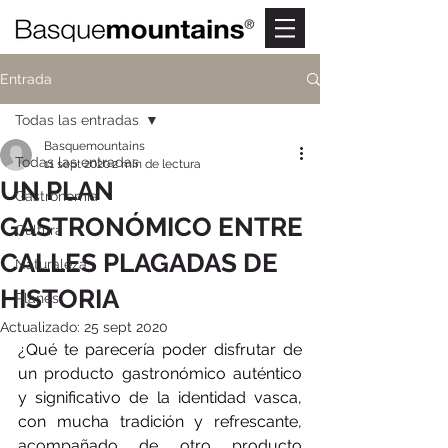
Entrada
Todas las entradas
Basquemountains
Todas las entradas
11 sept 2020
2 min de lectura
UN PLAN
Gastronomia
GASTRONÓMICO ENTRE
Cultura
CALLES PLAGADAS DE
Naturaleza
HISTORIA
Planes
Actualizado:
25 sept 2020
¿Qué te parecería poder disfrutar de 
un producto gastronómico auténtico 
y significativo de la identidad vasca, 
con mucha tradición y refrescante, 
acompañado de otro producto 