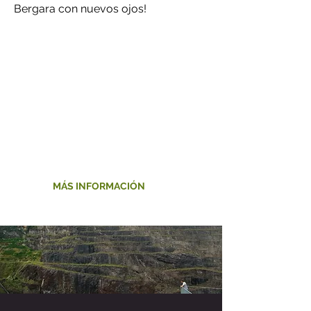
Bergara con nuevos ojos!
VISITAS GUIADAS EN BERGARA
Tel.
943 76 90 03
Mail:
turismoa@bergara.eus
Página
web:
www.bergaraturismo.eus/
MÁS INFORMACIÓN