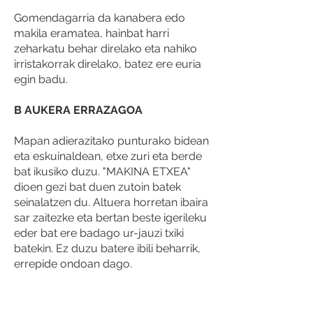
Gomendagarria da kanabera edo
makila eramatea, hainbat harri
zeharkatu behar direlako eta nahiko
irristakorrak direlako, batez ere euria
egin badu.
B AUKERA ERRAZAGOA
Mapan adierazitako punturako bidean
eta eskuinaldean, etxe zuri eta berde
bat ikusiko duzu. "MAKINA ETXEA"
dioen gezi bat duen zutoin batek
seinalatzen du. Altuera horretan ibaira
sar zaitezke eta bertan beste igerileku
eder bat ere badago ur-jauzi txiki
batekin. Ez duzu batere ibili beharrik,
errepide ondoan dago.