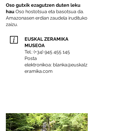
Oso gutxik ezagutzen duten leku
hau
Oso hostotsua eta basotsua da.
Amazonasen erdian zaudela irudituko
zaizu.
EUSKAL ZERAMIKA
MUSEOA
Tel.: (+34)
945 455 145
Posta
elektronikoa: blanka@euskalz
eramika.com