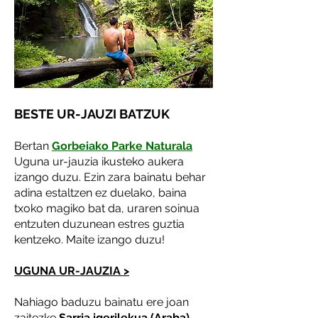
BESTE UR-JAUZI BATZUK
Bertan
Gorbeiako Parke Naturala
Uguna ur-jauzia ikusteko aukera
izango duzu. Ezin zara bainatu behar
adina estaltzen ez duelako, baina
txoko magiko bat da, uraren soinua
entzuten duzunean estres guztia
kentzeko. Maite izango duzu!
UGUNA UR-JAUZIA >
Nahiago baduzu bainatu ere joan
zaitezke
Sarria igerilekua (Araba).