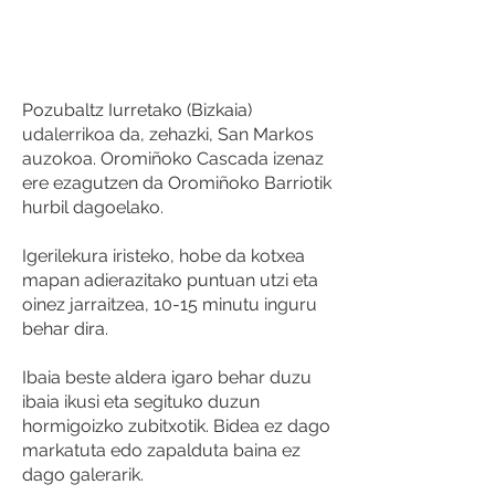
Pozubaltz Iurretako (Bizkaia)
udalerrikoa da, zehazki, San Markos
auzokoa. Oromiñoko Cascada izenaz
ere ezagutzen da Oromiñoko Barriotik
hurbil dagoelako.
Igerilekura iristeko, hobe da kotxea
mapan adierazitako puntuan utzi eta
oinez jarraitzea, 10-15 minutu inguru
behar dira.
Ibaia beste aldera igaro behar duzu
ibaia ikusi eta segituko duzun
hormigoizko zubitxotik. Bidea ez dago
markatuta edo zapalduta baina ez
dago galerarik.