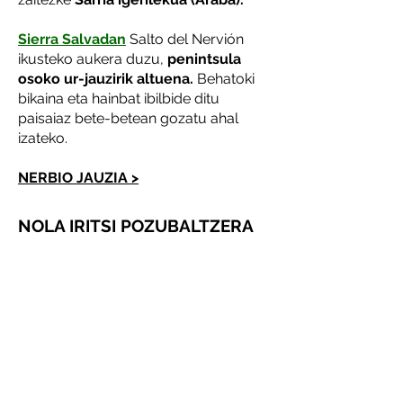
Sierra Salvadan
Salto del Nervión
ikusteko aukera duzu,
penintsula
osoko ur-jauzirik altuena.
Behatoki
bikaina eta hainbat ibilbide ditu
paisaiaz bete-betean gozatu ahal
izateko.
NERBIO JAUZIA >
NOLA IRITSI POZUBALTZERA