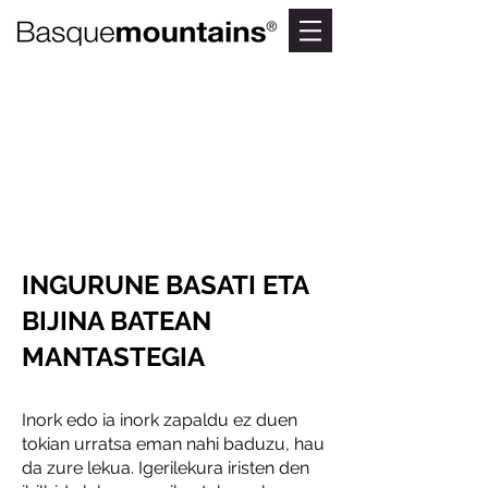
POZUBALTZ
(Pozo Negro)
Igerileku naturala oihanaren
erdian
INGURUNE BASATI ETA
BIJINA BATEAN
MANTASTEGIA
Inork edo ia inork zapaldu ez duen
tokian urratsa eman nahi baduzu, hau
da zure lekua. Igerilekura iristen den