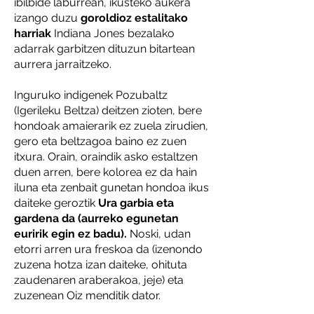
ibilbide laburrean, ikusteko aukera
izango duzu
goroldioz estalitako
harriak
Indiana Jones bezalako
adarrak garbitzen dituzun bitartean
aurrera jarraitzeko.
Inguruko indigenek Pozubaltz
(Igerileku Beltza) deitzen zioten, bere
hondoak amaierarik ez zuela zirudien,
gero eta beltzagoa baino ez zuen
itxura. Orain, oraindik asko estaltzen
duen arren, bere kolorea ez da hain
iluna eta zenbait gunetan hondoa ikus
daiteke geroztik
Ura garbia eta
gardena da (aurreko egunetan
euririk egin ez badu).
Noski, udan
etorri arren ura freskoa da (izenondo
zuzena hotza izan daiteke, ohituta
zaudenaren araberakoa, jeje) eta
zuzenean Oiz menditik dator.