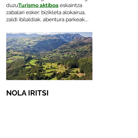
duzu
Turismo aktiboa
eskaintza
zabalari esker: bizikleta alokairua,
zaldi ibilaldiak, abentura parkeak....
NOLA IRITSI