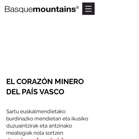
BURDIN
MENDIAK
Lagos llenos de historia
EL CORAZÓN MINERO
DEL PAÍS VASCO
Sartu euskalmendietako
burdinazko mendietan eta ikusiko
duzu
aintzirak eta antzinako
meategiak nola sortzen