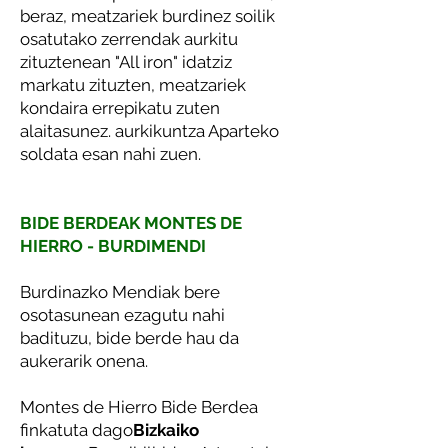
beraz, meatzariek burdinez soilik
osatutako zerrendak aurkitu
zituztenean "All iron" idatziz
markatu zituzten, meatzariek
kondaira errepikatu zuten
alaitasunez. aurkikuntza Aparteko
soldata esan nahi zuen.
BIDE BERDEAK MONTES DE
HIERRO - BURDIMENDI
Burdinazko Mendiak bere
osotasunean ezagutu nahi
badituzu, bide berde hau da
aukerarik onena.
Montes de Hierro Bide Berdea
finkatuta dago
Bizkaiko