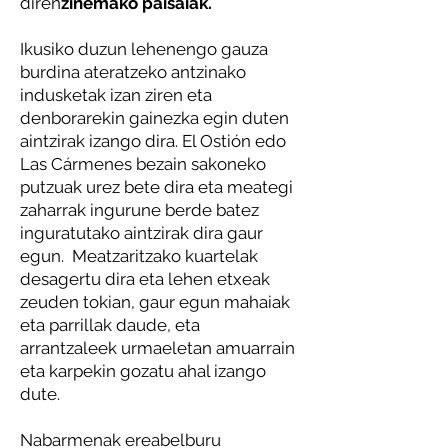
diren
zinemako paisaiak.
Ikusiko duzun lehenengo gauza
burdina ateratzeko antzinako
indusketak izan ziren eta
denborarekin gainezka egin duten
aintzirak izango dira. El Ostión edo
Las Cármenes bezain sakoneko
putzuak urez bete dira eta meategi
zaharrak ingurune berde batez
inguratutako aintzirak dira gaur
egun. Meatzaritzako kuartelak
desagertu dira eta lehen etxeak
zeuden tokian, gaur egun mahaiak
eta parrillak daude, eta
arrantzaleek urmaeletan amuarrain
eta karpekin gozatu ahal izango
dute.
Nabarmenak ere
abelburu