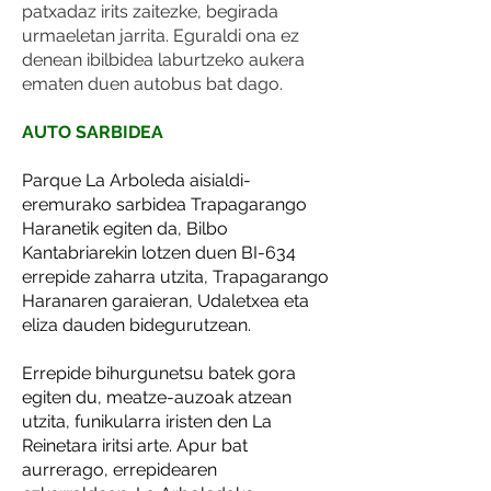
patxadaz irits zaitezke, begirada
urmaeletan jarrita. Eguraldi ona ez
denean ibilbidea laburtzeko aukera
ematen duen autobus bat dago.
AUTO SARBIDEA
Parque La Arboleda aisialdi-
eremurako sarbidea Trapagarango
Haranetik egiten da, Bilbo
Kantabriarekin lotzen duen BI-634
errepide zaharra utzita, Trapagarango
Haranaren garaieran, Udaletxea eta
eliza dauden bidegurutzean.
Errepide bihurgunetsu batek gora
egiten du, meatze-auzoak atzean
utzita, funikularra iristen den La
Reinetara iritsi arte. Apur bat
aurrerago, errepidearen