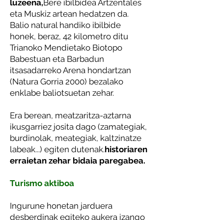
luzeena,
Bere ibilbidea Artzentales
eta Muskiz artean hedatzen da.
Balio natural handiko ibilbide
honek, beraz, 42 kilometro ditu
Trianoko Mendietako Biotopo
Babestuan eta Barbadun
itsasadarreko Arena hondartzan
(Natura Gorria 2000) bezalako
enklabe baliotsuetan zehar.
Era berean, meatzaritza-aztarna
ikusgarriez josita dago (zamategiak,
burdinolak, meategiak, kaltzinatze
labeak...) egiten dutenak.
historiaren
erraietan zehar bidaia paregabea.
Turismo aktiboa
Ingurune honetan jarduera
desberdinak egiteko aukera izango