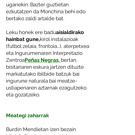
ugariekin. Bazter guztietan
ezkutatzen da Monchina behi edo
bertako zaldi artalde bat.
Leku honek ere badu
aisialdirako
hainbat gune,
kirol instalazioak
(futbol zelaia, frontoia...), aterpetxea
eta Ingurumenaren Interpretazio
Zentroa
Peñas Negras,
bertan,
bisitariaren eskura jartzen dituzte
markatutako ibilbide batzuk bai
ingurune naturala bai meatze-
ustiapenaren aztarnak ezagutzeko
eta gozatzeko.
Meategi zaharrak
Burdin Mendietan izen bezain