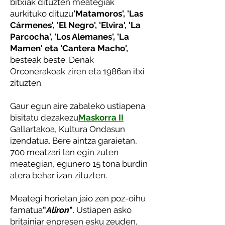
bitxiak dituzten meategiak
aurkituko dituzu
'Matamoros', 'Las
Cármenes', 'El Negro', 'Elvira', 'La
Parcocha', 'Los Alemanes', 'La
Mamen' eta 'Cantera Macho',
besteak beste. Denak
Orconerakoak ziren eta 1986an itxi
zituzten.
Gaur egun aire zabaleko ustiapena
bisitatu dezakezu
Maskorra II
Gallartakoa, Kultura Ondasun
izendatua. Bere aintza garaietan,
700 meatzari lan egin zuten
meategian, egunero 15 tona burdin
atera behar izan zituzten.
Meategi horietan jaio zen poz-oihu
famatua
"
Aliron
"
. Ustiapen asko
britainiar enpresen esku zeuden,