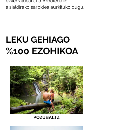
ezkerraldean, La Arboledako
aisialdirako sarbidea aurkituko dugu.
LEKU GEHIAGO
%100 EZOHIKOA
POZUBALTZ