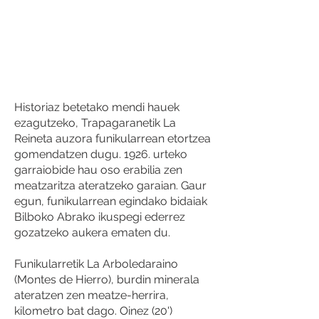
Historiaz betetako mendi hauek
ezagutzeko, Trapagaranetik La
Reineta auzora funikularrean etortzea
gomendatzen dugu. 1926. urteko
garraiobide hau oso erabilia zen
meatzaritza ateratzeko garaian. Gaur
egun, funikularrean egindako bidaiak
Bilboko Abrako ikuspegi ederrez
gozatzeko aukera ematen du.
Funikularretik La Arboledaraino
(Montes de Hierro), burdin minerala
ateratzen zen meatze-herrira,
kilometro bat dago. Oinez (20')