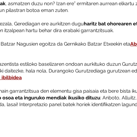
nak
, asmatzen duzu non? Izan ere” ermitaren aurrean elkartu z
un pilastran botoa eman zuten.
bezala, Gerediagan ere aurkitzen dugu
haritz bat ohorearen et
ten itzalpean hartu behar dira erabaki garrantzitsuak.
Batzar Nagusien egoitza da Gernikako Batzar Etxeekin eta
Ab
zentista estiloko baselizaren ondoan aurkituko duzun Gurutz
ki daitezke, hala nola, Durangoko Gurutzediaga gurutzean edo
 ibilbidea
ain garrantzitsua den elementu gisa paisaia eta bere bista ik
 osoa eta inguruko mendiak ikusiko dituzu
: Anboto, Alluitz,
, lasai! Interpretazio panel batek horiek identifikatzen lagun