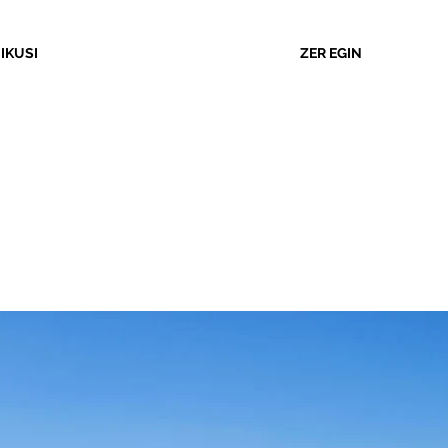
 IKUSI
ZER EGIN
GA
rabakien lekua