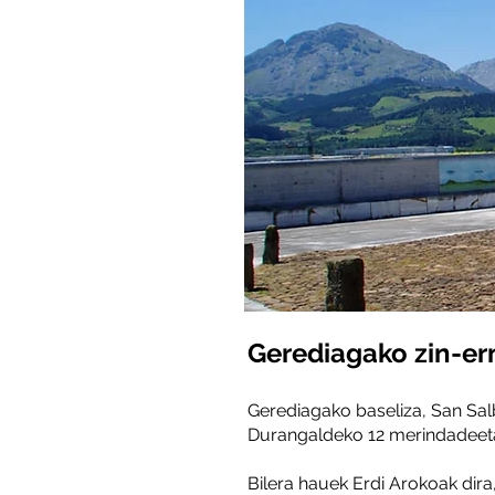
Gerediagako zin-er
Gerediagako baseliza, San Salb
Durangaldeko 12 merindadeetako
Bilera hauek Erdi Arokoak dira