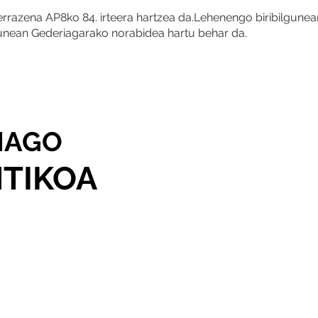
errazena AP8ko 84. irteera hartzea da.Lehenengo biribilgune
lgunean Gederiagarako norabidea hartu behar da.
IAGO
NTIKOA