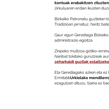
kontuak erabakitzen zituzte
zirkuluaren erdian ikusten duz
Bizkaiko Patronatu guztietan 
Tradizioari jarraituz, haritz ba
Gaur egun Gerediaga Bizkaiko 
administrazio egoitza.
Zinpeko multzoa gotiko-errena
hainbat tokitako gurutzeak aur
zeharkaldi guztiak estaltzeko
Eta Gerediagako azken eta ez h
Ermitatik
Urkiolako mendilerro
ezagutzen dituzu, baina ez bada