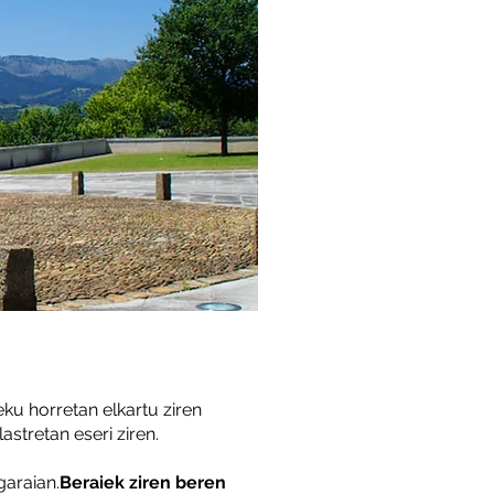
Leku horretan elkartu ziren
stretan eseri ziren.
garaian.
Beraiek ziren beren