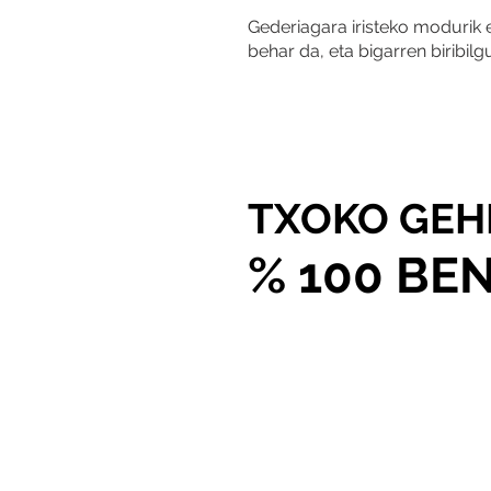
Gederiagara iristeko modurik 
behar da, eta bigarren biribi
TXOKO GEH
% 100 BE