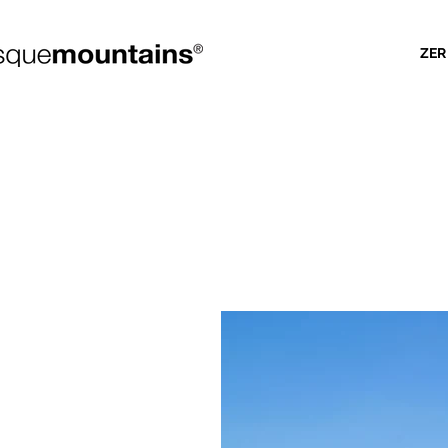
ZER
GEREDIA
Eztabaida eta e