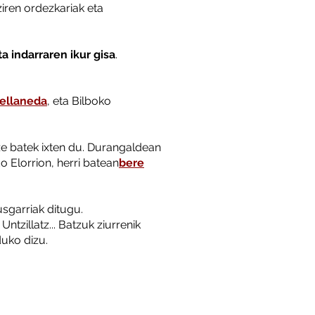
iren ordezkariak eta
a indarraren ikur gisa
.
ellaneda
, eta Bilboko
e batek ixten du. Durangaldean
 Elorrion, herri batean
bere
usgarriak ditugu.
 Untzillatz... Batzuk ziurrenik
duko dizu.