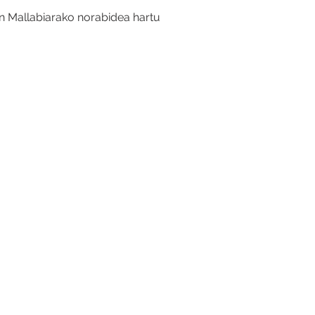
an Mallabiarako norabidea hartu