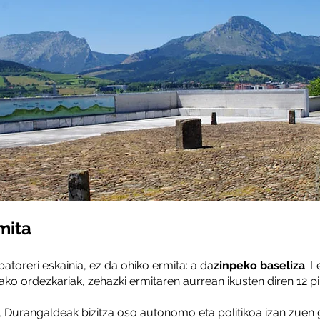
mita
atoreri eskainia, ez da ohiko ermita: a da
zinpeko baseliza
. 
 ordezkariak, zehazki ermitaren aurrean ikusten diren 12 pila
, Durangaldeak bizitza oso autonomo eta politikoa izan zuen 