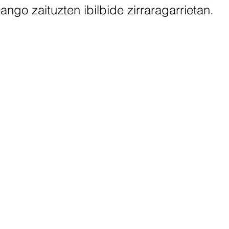
ngo zaituzten ibilbide zirraragarrietan.
DIMA
30.1. ZUMELTZA - LAPURREKETA (DIMA)
1 m
0,6 km
OROZKO