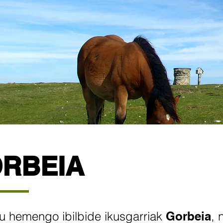
RBEIA
u hemengo ibilbide ikusgarriak
Gorbeia
, 