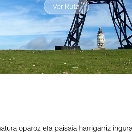
Ver Ruta
natura oparoz eta paisaia harrigarriz ing