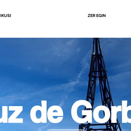
 IKUSI
ZER EGIN
uz de Gor