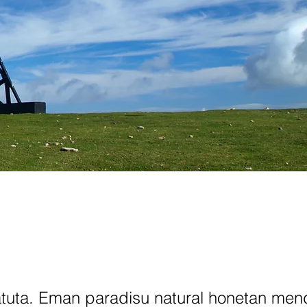
uratuta. Eman paradisu natural honetan men