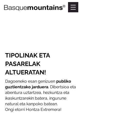
HONTZA EXTREM
Gorbeiako abentura
parkea
TIPOLINAK ETA
PASARELAK
ALTUERATAN!
Dagoeneko esan genizuen
publiko
guztientzako jarduera
. Dibertsioa eta
abentura uztartzea, hezkuntza eta
ikaskuntzarekin batera, ingurune
natural eta kanpoko batean.
Ongi etorri Hontza Extremera!