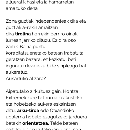
altueratik hasi eta ia hamarretan
amaituko dena.
Zona guztiak independenteak dira eta
guztiak a-rekin amaitzen
dira
tirolina
horrekin berriro oinak
lurrean jarriko dituzu. Ez dira oso
zailak. Baina puntu
korapilatsuenetako batean trabatuta
geratzen bazara, ez kezkatu, beti
inguratu dezakezu bide sinpleago bat
aukeratuz.
Ausartuko al zara?
Aipatutako zirkuituez gain, Hontza
Extremek zure helburua erakusteko
eta hobetzeko aukera eskaintzen
dizu,
arku-tiroa
edo Otxandioko
udalerria hobeto ezagutzeko jarduera
batekin
orientatzea.
Talde batean
egiteko diseinatutako jarduera, non