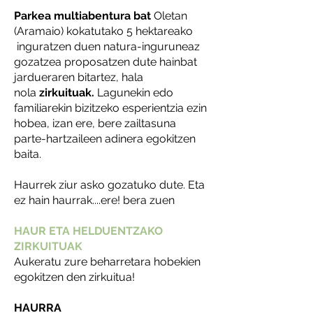
Parkea
multiabentura bat
Oletan
(Aramaio) kokatutako 5 hektareako
inguratzen duen natura-inguruneaz
gozatzea proposatzen dute hainbat
jardueraren bitartez, hala
nola
zirkuituak.
Lagunekin edo
familiarekin bizitzeko esperientzia ezin
hobea, izan ere, bere zailtasuna
parte-hartzaileen adinera egokitzen
baita.
Haurrek ziur asko gozatuko dute. Eta
ez hain haurrak....ere! bera zuen
HAUR ETA HELDUENTZAKO
ZIRKUITUAK
Aukeratu zure beharretara hobekien
egokitzen den zirkuitua!
HAURRA