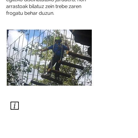
arrastoak bilatuz zein trebe zaren
frogatu behar duzun.
HONTZA EXTREM
Oletako Bidea,
48210 Oleta (Aramaio)
Tel.:
633 46 89 47
hontzaextrem@gmail.com