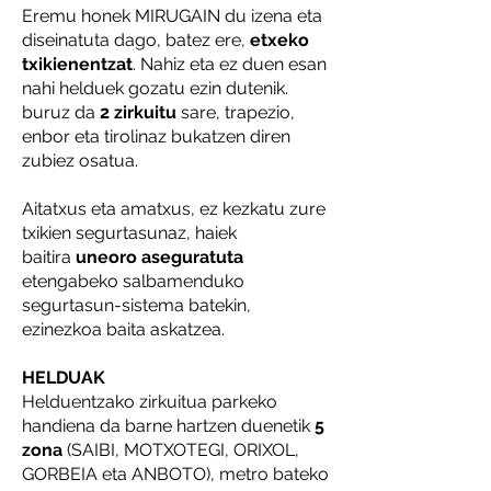
Eremu honek MIRUGAIN du izena eta
diseinatuta dago, batez ere,
etxeko
txikienentzat
. Nahiz eta ez duen esan
nahi helduek gozatu ezin dutenik.
buruz da
2 zirkuitu
sare, trapezio,
enbor eta tirolinaz bukatzen diren
zubiez osatua.
Aitatxus eta amatxus, ez kezkatu zure
txikien segurtasunaz, haiek
baitira
uneoro aseguratuta
etengabeko salbamenduko
segurtasun-sistema batekin,
ezinezkoa baita askatzea.
HELDUAK
Helduentzako zirkuitua parkeko
handiena da barne hartzen duenetik
5
zona
(SAIBI, MOTXOTEGI, ORIXOL,
GORBEIA eta ANBOTO), metro bateko