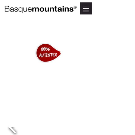
LA TXULETA
El rey de los asadores del País
Vasco