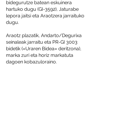
bidegurutze batean eskuinera
hartuko dugu (GI-3592), Jaturabe
lepora jaitsi eta Araotzera jarraituko
dugu.
Araotz plazatik, Andarto/Degurixa
seinaleak jarraitu eta PR-GI 3003
bidetik («Uraren Bidea» deritzona),
marka zuri eta horiz markatuta
dagoen kobazuloraino.