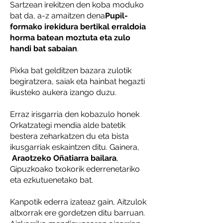
Sartzean irekitzen den koba moduko
bat da, a-z amaitzen dena
Pupil-
formako irekidura bertikal erraldoia
horma batean moztuta eta zulo
handi bat sabaian
.
Pixka bat gelditzen bazara zulotik
begiratzera, saiak eta hainbat hegazti
ikusteko aukera izango duzu.
Erraz irisgarria den kobazulo honek
Orkatzategi mendia alde batetik
bestera zeharkatzen du eta bista
ikusgarriak eskaintzen ditu. Gainera,
Araotzeko Oñatiarra bailara
,
Gipuzkoako txokorik ederrenetariko
eta ezkutuenetako bat.
Kanpotik ederra izateaz gain, Aitzulok
altxorrak ere gordetzen ditu barruan.