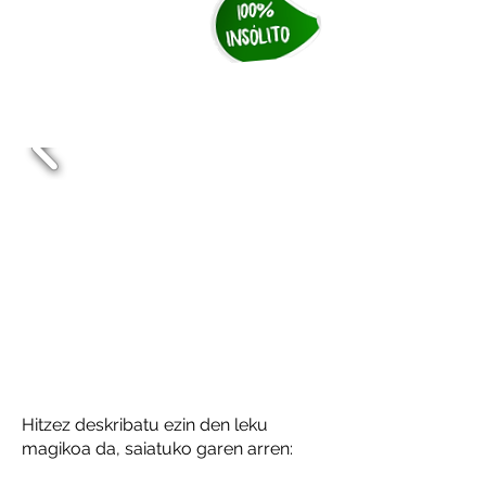
AITZULO
Guztia ikusten duen
kobazuloa
Hitzez deskribatu ezin den leku
magikoa da, saiatuko garen arren: