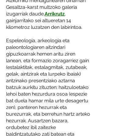
Aizkorriko mendigunearen oinarrian
Gesaltza-karst multzoko galeria
izugarriak daude.
Arrikrutz
,
gainjarritako sei altueretan 14
kilometroz luzatzen den labirintoa.
Espeleologia, arkeologia eta
paleontologiaren aitzindari
gipuzkoarrak hemen aritu ziren
lanean, eta formazio zoragarriez gain
(estalaktitak, estalagmitak, zutabeak,
gelak, aintzirak eta lurpeko ibaiak)
antzinako presentziako aztarna
batzuk aurkitu zituzten: haitzuloetako
lehoi baten hezurdura osoa (espezie
bat duela hamar mila urte desagertu
zen), panteren hezurrak eta
burezurrak, eta berrehun hartz arteko
hezurrak. Ausartzen bazara,
ordubetez ibil zaitezke
baldintzatutako zati batean eta