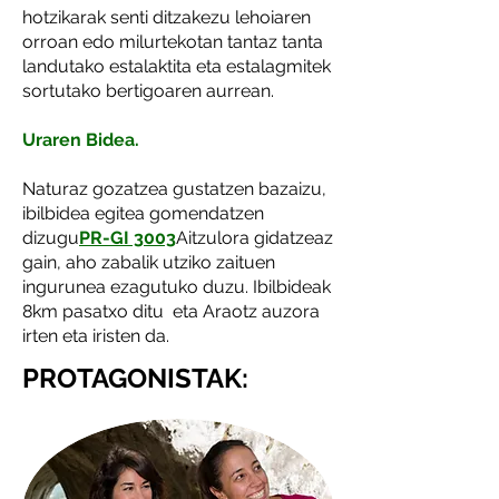
hotzikarak senti ditzakezu lehoiaren
orroan edo milurtekotan tantaz tanta
landutako estalaktita eta estalagmitek
sortutako bertigoaren aurrean.
Uraren Bidea.
Naturaz gozatzea gustatzen bazaizu,
ibilbidea egitea gomendatzen
dizugu
PR-GI 3003
Aitzulora gidatzeaz
gain, aho zabalik utziko zaituen
ingurunea ezagutuko duzu. Ibilbideak
8km pasatxo ditu eta Araotz auzora
irten eta iristen da.
PROTAGONISTAK: