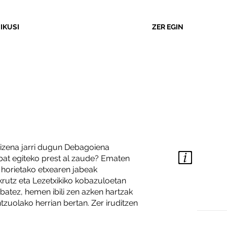
 IKUSI
ZER EGIN
ARTZAREN OINAK
zizena jarri dugun Debagoiena
BE
 bat egiteko prest al zaude? Ematen
 horietako etxearen jabeak
DIST
ikrutz eta Lezetxikiko kobazuloetan
ZAIL
 batez, hemen ibili zen azken hartzak
ETAP
zuolako herrian bertan. Zer iruditzen
INF