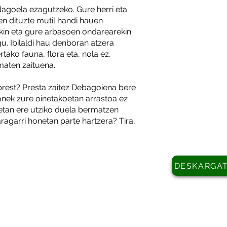
dagoela ezagutzeko. Gure herri eta
DEB
en dituzte mutil handi hauen
MAN
ekin eta gure arbasoen ondarearekin
TUR
u. Ibilaldi hau denboran atzera
tako fauna, flora eta, nola ez,
Nafa
maten zaituena.
Arra
prest? Presta zaitez Debagoiena bere
T. 94
honek zure oinetakoetan arrastoa ez
T. 94
netan ere utziko duela bermatzen
info
raragarri honetan parte hartzera? Tira,
DESKARGAT