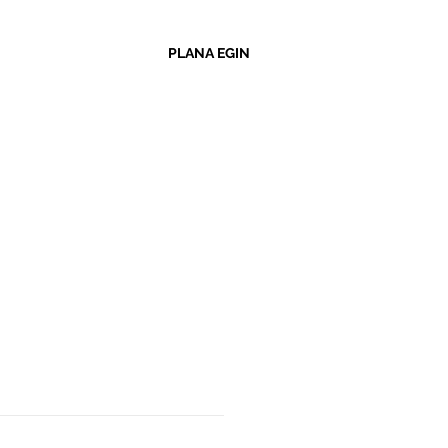
PLANA EGIN
RGARA
ANTZIA: 96,9 km
TASUNA: Erraza
AK: 5
ORMAZIO GEHIAGO