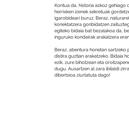
Kontua da, historia askoz gehiago 
herrixken izenek sekretuak gordetz
igarobideari buruz. Beraz, naturar
konektatzera gonbidatzen zaituzteg
egiteko bidaia bat bezalakoa da, ber
inguruko kondairak arakatzera era
Beraz, abentura honetan sartzeko 
distira guztian arakatzeko. Bidaia 
ezik, zure bihotzean eta oroitzape
dugu. Ausartzen al zara ibilaldi zir
dibertsioa ziurtatuta dago!