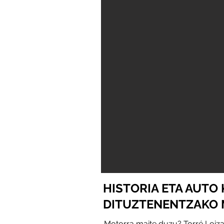
HISTORIA ETA AUTO
DITUZTENENTZAKO
Motorra maite duzu? Torré Loiz