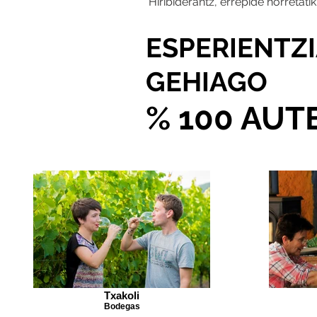
Hiribiderantz, errepide horretati
ESPERIENTZ
GEHIAGO
% 100 AUT
Txakoli
Bodegas