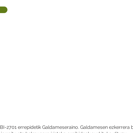
tu BI-2701 errepidetik Galdameseraino. Galdamesen ezkerrera 