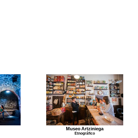
Museo Artziniega
Etnográfico