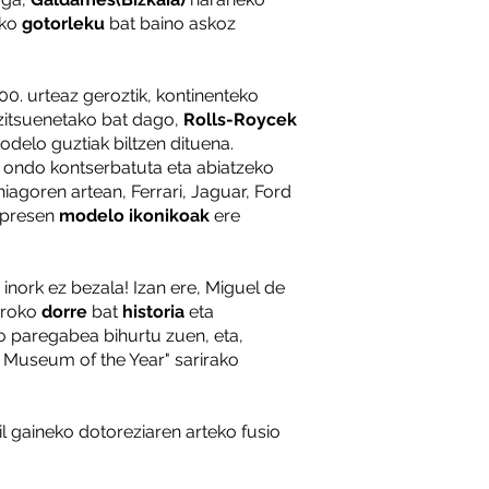
Tel
eko
gotorleku
bat baino askoz
Ema
OR
Iga
0. urteaz geroztik, kontinenteko
irek
zitsuenetako bat dago,
Rolls-Roycek
delo guztiak biltzen dituena.
PR
, ondo kontserbatuta eta abiatzeko
Tari
hiagoren artean, Ferrari, Jaguar, Ford
Tari
npresen
modelo ikonikoak
ere
eta 
6 u
inork ez bezala! Izan ere, Miguel de
Aroko
dorre
bat
historia
eta
eo
paregabea
bihurtu zuen, eta,
t Museum of the Year" sarirako
il gaineko dotoreziaren arteko fusio