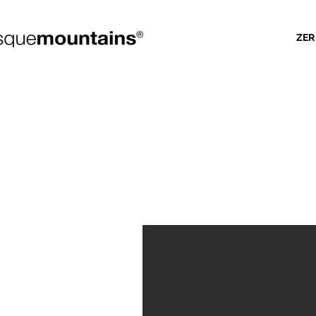
ZER
TORRE LO
Historia eta l