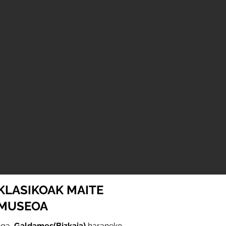
 KLASIKOAK MAITE
 MUSEOA
TO
aga,
Galdames(Bizkaia)
haraneko