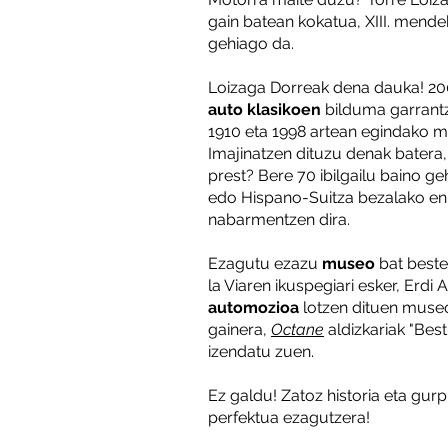
gain batean kokatua, XIII. mend
gehiago da.
Loizaga Dorreak dena dauka! 200
auto klasikoen
bilduma garrant
1910 eta 1998 artean egindako mo
Imajinatzen dituzu denak batera
prest? Bere 70 ibilgailu baino ge
edo Hispano-Suitza bezalako e
nabarmentzen dira.
Ezagutu ezazu
museo
bat beste 
la Viaren
ikuspegiari
esker, Erdi 
automozioa
lotzen dituen mus
gainera,
Octane
aldizkariak "Bes
izendatu zuen.
Ez galdu! Zatoz historia eta gurp
perfektua ezagutzera!