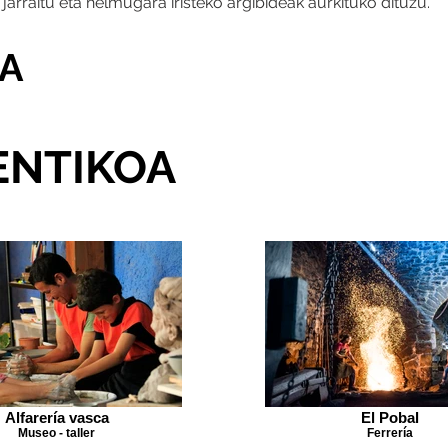
k jarraitu eta helmugara iristeko argibideak aurkituko dituzu.
IA
ENTIKOA
Alfarería vasca
El Pobal
Museo - taller
Ferrería