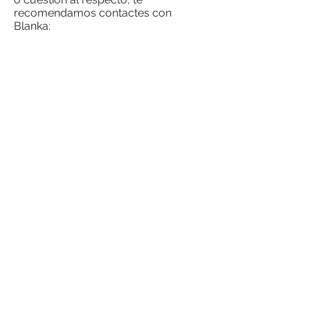
recomendamos contactes con
Blanka:
MUSEO DE ALFARERÍA VASCA
Tel.: (+34)
945 455 145
E-mail:
blanka@euskalzeramika.com
Sábados a las 11:00
Museo de Alfarería Vasca. Bº
Ollerías, 9, 01170 Elosu
10€
Una oportunidad de aprender de