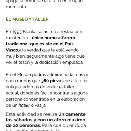
apagó el horno de la ollería en ningún
momento.
EL MUSEO Y TALLER
En 1993 Blanka se animó a restaurar y
mantener el
único horno alfarero
tradicional que existe en el País
Vasco
,y la verdad que le está yendo
muy bien, seguramente algo tiene que
ver el tesón y la dedicación empleada.
En el Museo podrás admirar nada más ni
nada menos que
380 piezas
de alfarería
antigua, además de visitar el taller
actual, donde es fácil encontrar a alguna
persona concentrada en la elaboración
de un
katilu
o vasija.
Esta actividad se realiza
únicamente
los sábados y con un aforo máximo
de 10 personas
. Para cualquier duda
o cuestión al respecto, te