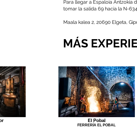
Para llegar a Espaloia Antzokia
tomar la salida 69 hacia la N-634
Maala kalea 2, 20690 Elgeta, Gi
MÁS EXPERI
or
El Pobal
FERRERÍA EL POBAL