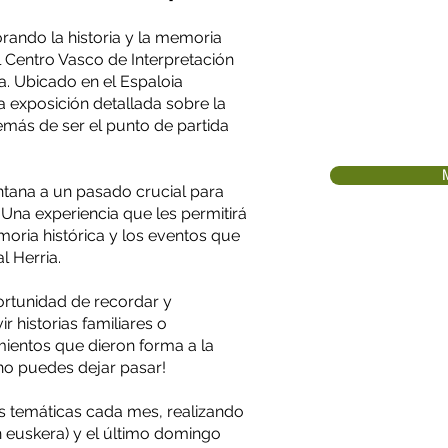
orando la historia y la memoria
l Centro Vasco de Interpretación
CENTRO VA
a. Ubicado en el Espaloia
Tel. 943 79 
a exposición detallada sobre la
Página web:
demás de ser el punto de partida
ntana a un pasado crucial para
. Una experiencia que les permitirá
moria histórica y los eventos que
l Herria.
ortunidad de recordar y
ir historias familiares o
ientos que dieron forma a la
 no puedes dejar pasar!
as temáticas cada mes, realizando
n euskera) y el último domingo