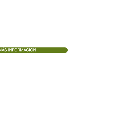
SCO DE INTERPRETACIÓN
64 63
www.elgetamemoria.com/
MÁS INFORMACIÓN