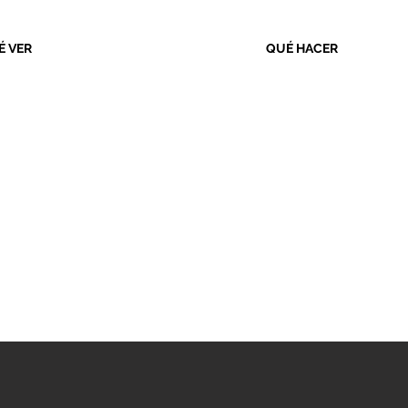
É VER
QUÉ HACER
ASCO DE INTERPRET
ORIA HISTÓRICA
ca de Elgeta