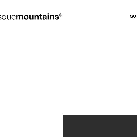
QU
CENTRO V
DE LA MEM
Memoria Históri