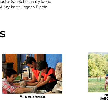
nostia-San Sebastián, y luego
I-627 hasta llegar a Elgeta.
S
Pa
Alfarería vasca
SABO