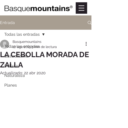
Entrada
Todas las entradas
Basquemountains
Todas las entradas
27 ago 2019
3 min de lectura
LA CEBOLLA MORADA DE
Gastronomia
ZALLA
Cultura
Actualizado:
22 abr 2020
Naturaleza
Planes