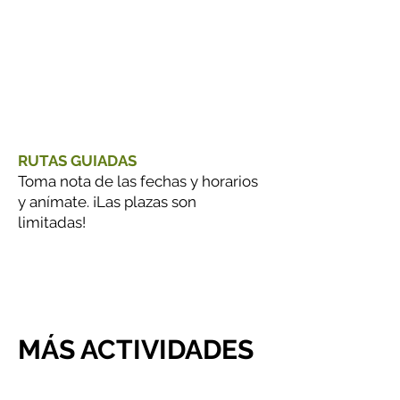
OFICINA DE TURISMO DE OROZKO
Tel.:
946 12 26 95
E-mail:
turismo@gorbeialdea.com
www.gorbeiaeuskadi.com
RUTAS GUIADAS
Toma nota de las fechas y horarios
y anímate. ¡Las plazas son
limitadas!
MÁS ACTIVIDADES