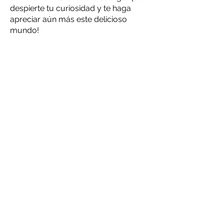
despierte tu curiosidad y te haga
apreciar aún más este delicioso
mundo!
TXOKOLATEIXIA
Tel.
605 76 35 95
Mail:
txokolateixia@hotmail.com
Página web:
https://xn--
oatiturismo-
1db.eus/es/listings/txokolateixia-
interpretazio-gunea/
Horario:
De septiembre a julio:
por las mañanas de lunes a
sábado de 10:30 a 13:30.