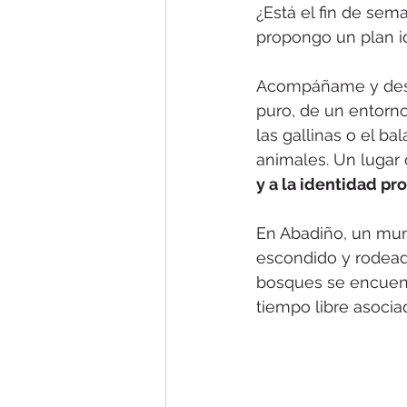
¿Está el fin de sem
propongo un plan id
Acompáñame y descu
puro, de un entorno
las gallinas o el b
animales. Un lugar 
y a la identidad pr
En Abadiño, un muni
escondido y rodeado
bosques se encuen
tiempo libre asocia