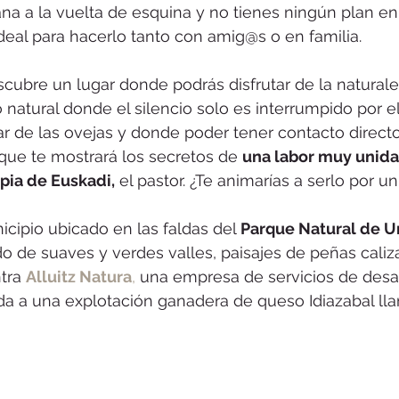
ana a la vuelta de esquina y no tienes ningún plan e
eal para hacerlo tanto con amig@s o en familia.
bre un lugar donde podrás disfrutar de la naturale
 natural donde el silencio solo es interrumpido por e
alar de las ovejas y donde poder tener contacto direct
que te mostrará los secretos de 
una labor muy unida 
opia de Euskadi,
 el pastor. ¿Te animarías a serlo por un
cipio ubicado en las faldas del 
Parque Natural de U
 de suaves y verdes valles, paisajes de peñas caliz
tra
Alluitz Natura
,
 una empresa de servicios de desarr
da a una explotación ganadera de queso Idiazabal lla