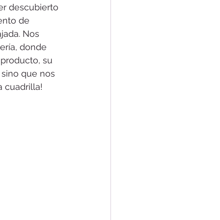
er descubierto 
ento de 
jada. Nos 
ería, donde 
 producto, su 
, sino que nos 
a cuadrilla!