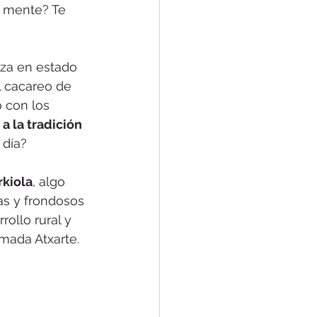
n mente? Te 
za en estado 
l cacareo de 
o con los 
a la tradición 
 día?
rkiola
, algo 
as y frondosos 
ollo rural y 
mada Atxarte.