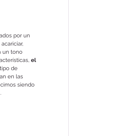
ados por un 
cariciar, 
n un tono 
cterísticas, 
el 
 tipo de 
an en las 
icimos siendo 
.