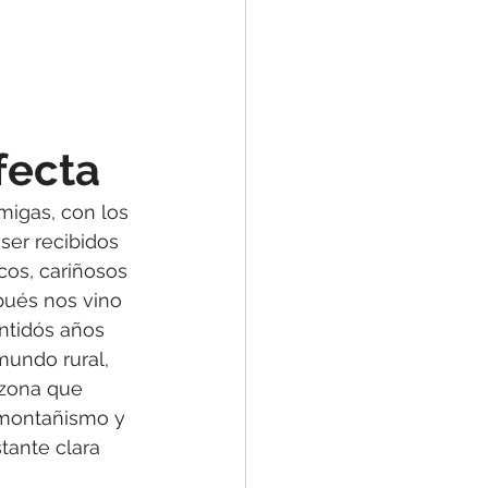
fecta
migas, con los 
ser recibidos 
os, cariñosos 
pués nos vino 
ntidós años 
mundo rural, 
 zona que 
 montañismo y 
tante clara 