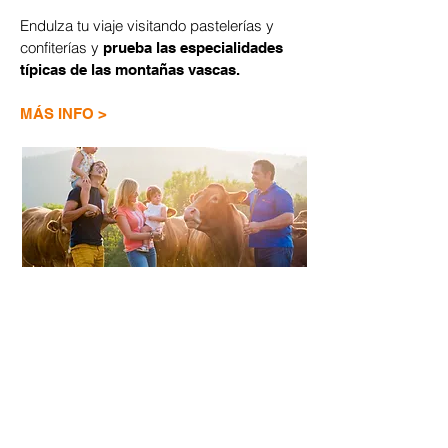
Endulza tu viaje visitando pastelerías y
confiterías y
prueba las especialidades
típicas de las montañas vascas.
​MÁS INFO >
MERCADOS Y FERIAS
Date una vuelta por los mercados y ferias
del interior de Euskadi y mézclate con la
gente autóctona y los baserritarras
mientras
saboreas los productos típicos
de la tierra.