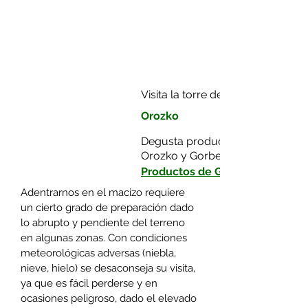
T. 946 339 823/ 946 122 695
E-mail:
turismo@gorbeialdea.com
www.gorbeiaeuskadi.com
Visita la torre de Aranguren
Orozko
Degusta productos típicos de
Orozko y Gorbeia.
Productos de Gorbeia
Adentrarnos en el macizo requiere
un cierto grado de preparación dado
lo abrupto y pendiente del terreno
en algunas zonas. Con condiciones
meteorológicas adversas (niebla,
nieve, hielo) se desaconseja su visita,
ya que es fácil perderse y en
ocasiones peligroso, dado el elevado