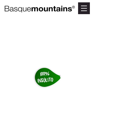
ITZINA
La cresta mágica de
Gorbeia