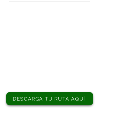
MAS INFORMACIÓN
DEBAGOIENEKO
MANKOMUNITATEA.
TURISMO
Nafarroa Etorbidea, 17
Arrasate-Mondragon
T.
943 79 64 63
T. 943 71 89 11
infoturismo@debagoiena.eus
DESCARGA TU RUTA AQUÍ