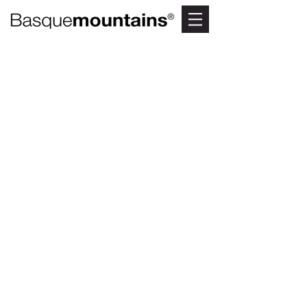
Camino
Ignaciano:
Etapa 3.
Arantzazu –
Araia (I)