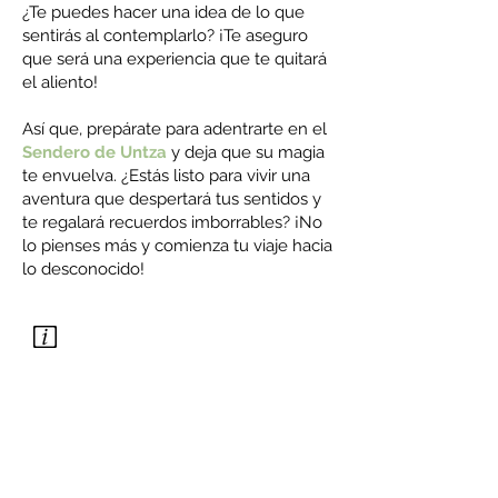
¿Te puedes hacer una idea de lo que
sentirás al contemplarlo? ¡Te aseguro
que será una experiencia que te quitará
el aliento!
Así que, prepárate para adentrarte en el
Sendero de Untza
y deja que su magia
te envuelva. ¿Estás listo para vivir una
aventura que despertará tus sentidos y
te regalará recuerdos imborrables? ¡No
lo pienses más y comienza tu viaje hacia
lo desconocido!
URKABUSTAIZ
DISTANCIA: 11,75 km
DIFICULTAD: Fácil
DESNIVEL POSITIVO: 375 m
DESNIVEL NEGATIVO: 375
m
ALTITUD MAX.: 853 m
ALTITUD MIN.: 640 m