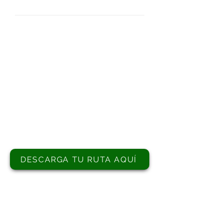
MAS INFORMACIÓN
OFICINA DE TURISMO DE
MURGIA
Plaza Bea-Murgia s/n
01130
945 43 04 40
turismo@gorbeialdea.eus
DESCARGA TU RUTA AQUÍ