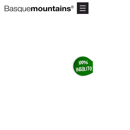
CINTURON DE
HIERRO
Una ruta entre
trincheras en
Llodio